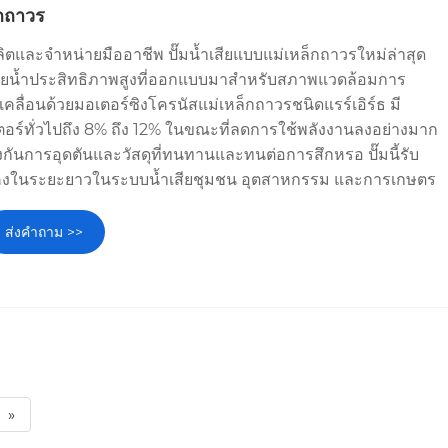
็กถาวร
ิตและจำหน่ายมืออาชีพ ปั๊มน้ำเสียแบบแม่เหล็กถาวรใหม่ล่าสุด
บายน้ำประสิทธิภาพสูงที่ออกแบบมาสำหรับสภาพแวดล้อมการ
ับเคลื่อนด้วยมอเตอร์ซิงโครนัสแม่เหล็กถาวรชนิดแรร์เอิร์ธ มี
ตอร์ทั่วไปถึง 8% ถึง 12% ในขณะที่ลดการใช้พลังงานลงอย่างมาก
กันการอุดตันและวัสดุที่ทนทานและทนต่อการสึกหรอ ปั๊มนี้รับ
นคงในระยะยาวในระบบน้ำเสียชุมชน อุตสาหกรรม และการเกษตร
ส่งคำถาม >>
»