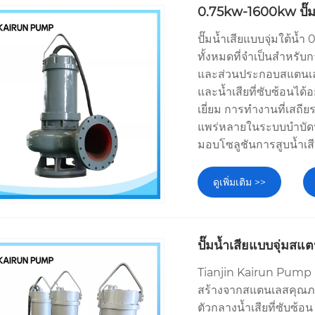
0.75kw-1600kw ปั๊มน
ปั๊มน้ำเสียแบบจุ่มใต้น
ทั้งหมดที่จำเป็นสำหรับก
และส่วนประกอบสแตนเลส
และน้ำเสียที่ซับซ้อนได้
เยี่ยม การทำงานที่เสถียร
แพร่หลายในระบบบำบัดน
มอบโซลูชันการสูบน้ำเสีย
ดูเพิ่มเติม >>
ปั๊มน้ำเสียแบบจุ่มสแ
Tianjin Kairun Pump Ind
สร้างจากสแตนเลสคุณภา
ตัวกลางน้ำเสียที่ซับซ