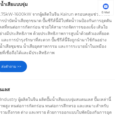
้ำเสียแบบจุ่ม
E-Mail
้ำ 0.75kW-1600kW จากผู้ผลิตในจีน Kairun ครอบคลุมช่วงกำลัง
ารบำบัดน้ำเสียทุกขนาด ปั๊มซีรีส์นี้มีใบพัดน้ำวนป้องกันการอุดตัน
ที่ทนต่อการกัดกร่อน ช่วยให้สามารถจัดการของแข็ง เส้นใย
อย่างมีประสิทธิภาพ ด้วยประสิทธิภาพการสูบน้ำด้วยตัวเองที่ยอด
 และการบำรุงรักษาที่สะดวก ปั๊มซีรีส์นี้จึงถูกนำมาใช้กันอย่าง
้ำเสียชุมชน น้ำเสียอุตสาหกรรม และการระบายน้ำในเหมือง
ที่เชื่อถือได้และมีประสิทธิภาพ
ส่งคำถาม >>
ตนเลส
ustry ผู้ผลิตในจีน ผลิตปั๊มน้ำเสียแบบจุ่มสแตนเลส ปั๊มเหล่านี้
พสูง ทนต่อการกัดกร่อน ทนต่อการสึกหรอ และเหมาะสำหรับ
้อน รวมถึงกรด ด่าง และทราย ด้วยการออกแบบใบพัดป้องกันการอุด