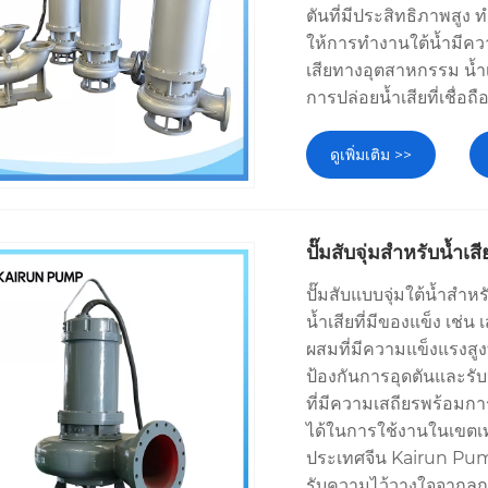
ตันที่มีประสิทธิภาพสูง 
ให้การทำงานใต้น้ำมีความ
เสียทางอุตสาหกรรม น้ำเ
การปล่อยน้ำเสียที่เชื่อ
ดูเพิ่มเติม >>
ปั๊มสับจุ่มสำหรับน้ำเสี
ปั๊มสับแบบจุ่มใต้น้ำสำ
น้ำเสียที่มีของแข็ง เช่
ผสมที่มีความแข็งแรงสู
ป้องกันการอุดตันและรับ
ที่มีความเสถียรพร้อมกา
ได้ในการใช้งานในเขตเ
ประเทศจีน Kairun Pump
รับความไว้วางใจจากลูก